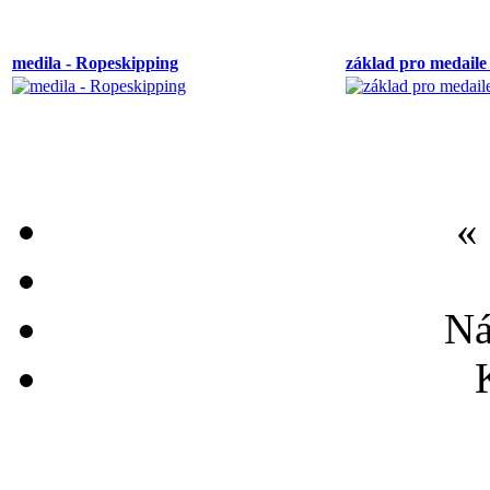
medila - Ropeskipping
základ pro medaile
«
Ná