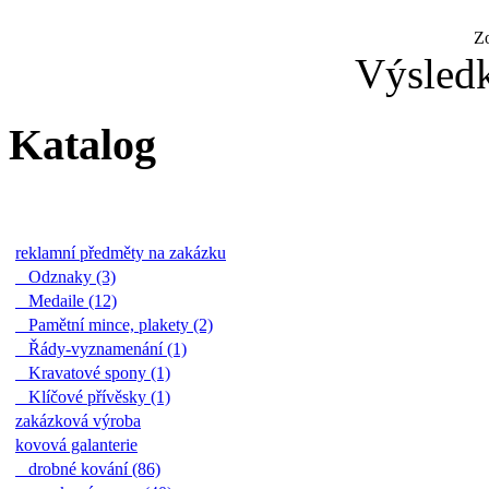
Z
Výsledk
Katalog
reklamní předměty na zakázku
Odznaky (3)
Medaile (12)
Pamětní mince, plakety (2)
Řády-vyznamenání (1)
Kravatové spony (1)
Klíčové přívěsky (1)
zakázková výroba
kovová galanterie
drobné kování (86)