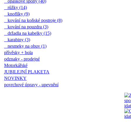
opaskové spony (40)
růžky (14)
knoflíky (9)
kování na koňské postroje (8)
kování na pouzdra (3)
držadla na kabelky (15)
karabiny (3)
nesmeky na obuv (1)
přívěsky + bola
odznaky - prodejné
Motorkářské
JUBILEJNÍ PLAKETA
NOVINKY
povrchové úpravy - upevnění