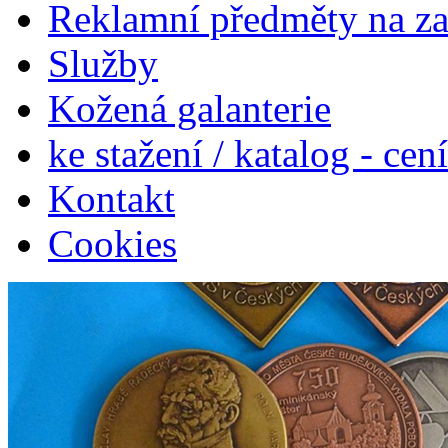
Reklamní předměty na z
Služby
Kožená galanterie
ke stažení / katalog - cen
Kontakt
Cookies