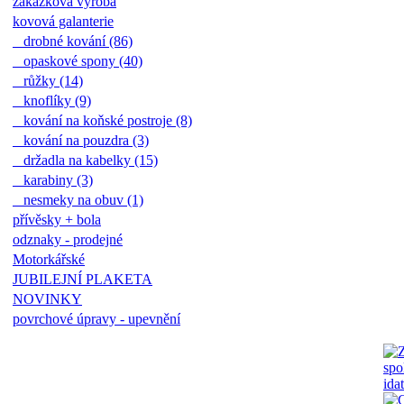
zakázková výroba
kovová galanterie
drobné kování (86)
opaskové spony (40)
růžky (14)
knoflíky (9)
kování na koňské postroje (8)
kování na pouzdra (3)
držadla na kabelky (15)
karabiny (3)
nesmeky na obuv (1)
přívěsky + bola
odznaky - prodejné
Motorkářské
JUBILEJNÍ PLAKETA
NOVINKY
povrchové úpravy - upevnění