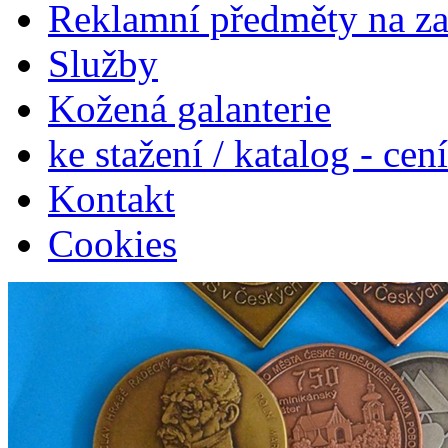
Reklamní předměty na z
Služby
Kožená galanterie
ke stažení / katalog - cen
Kontakt
Cookies