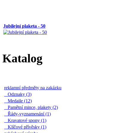
Jubilejní plaketa - 50
Katalog
reklamní předměty na zakázku
Odznaky (3)
Medaile (12)
Pamětní mince, plakety (2)
Řády-vyznamenání (1)
Kravatové spony (1)
Klíčové přívěsky (1)