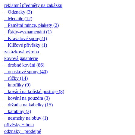
reklamní předměty na zakázku
Odznaky (3)
Medaile (12)
Pamětní mince, plakety (2)
Řády-vyznamenání (1)
Kravatové spony (1)
Klíčové přívěsky (1)
zakázková výroba
kovová galanterie
drobné kování (86)
opaskové spony (40)
růžky (14)
knoflíky (9)
kování na koňské postroje (8)
kování na pouzdra (3)
držadla na kabelky (15)
karabiny (3)
nesmeky na obuv (1)
přívěsky + bola
odznaky - prodejné