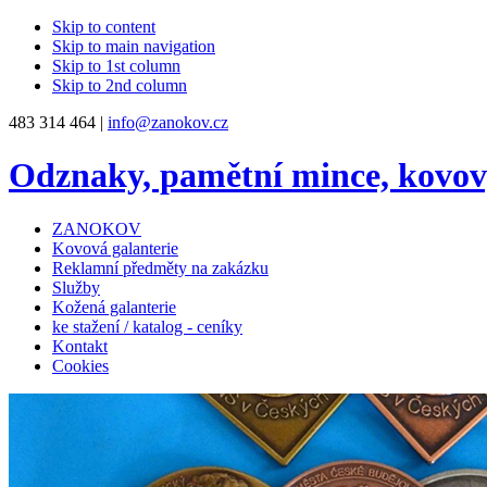
Skip to content
Skip to main navigation
Skip to 1st column
Skip to 2nd column
483 314 464 |
info@zanokov.cz
Odznaky, pamětní mince, kovo
ZANOKOV
Kovová galanterie
Reklamní předměty na zakázku
Služby
Kožená galanterie
ke stažení / katalog - ceníky
Kontakt
Cookies