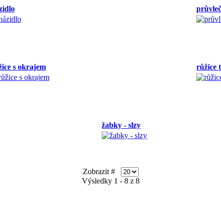
zidlo
průvleč
žice s okrajem
růžice
žabky - slzy
Zobrazit #
Výsledky 1 - 8 z 8