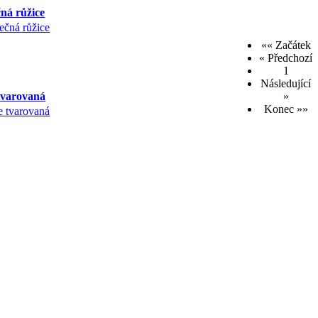
ná růžice
«« Začátek
« Předchozí
1
Následující
 tvarovaná
»
Konec »»