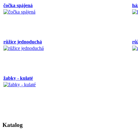
čočka spájená
há
růžice jednoduchá
rů
žabky - kulaté
Katalog