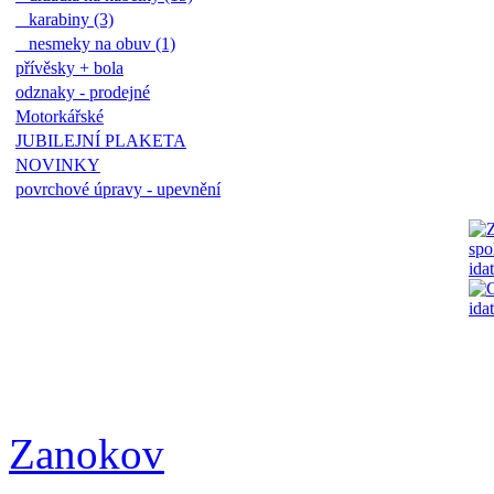
karabiny (3)
nesmeky na obuv (1)
přívěsky + bola
odznaky - prodejné
Motorkářské
JUBILEJNÍ PLAKETA
NOVINKY
povrchové úpravy - upevnění
Zanokov