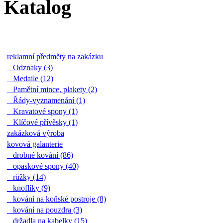
Katalog
reklamní předměty na zakázku
Odznaky (3)
Medaile (12)
Pamětní mince, plakety (2)
Řády-vyznamenání (1)
Kravatové spony (1)
Klíčové přívěsky (1)
zakázková výroba
kovová galanterie
drobné kování (86)
opaskové spony (40)
růžky (14)
knoflíky (9)
kování na koňské postroje (8)
kování na pouzdra (3)
držadla na kabelky (15)