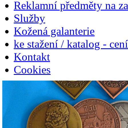
Reklamní předměty na z
Služby
Kožená galanterie
ke stažení / katalog - cen
Kontakt
Cookies