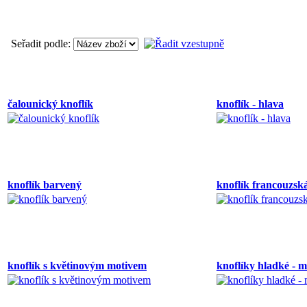
Seřadit podle:
čalounický knoflík
knoflík - hlava
knoflík barvený
knoflík francouzsk
knoflík s květinovým motivem
knoflíky hladké - 