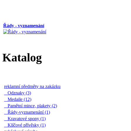
Řády - vyznamenání
Katalog
reklamní předměty na zakázku
Odznaky (3)
Medaile (12)
Pamětní mince, plakety (2)
Řády-vyznamenání (1)
Kravatové spony (1)
Klíčové přívěsky (1)