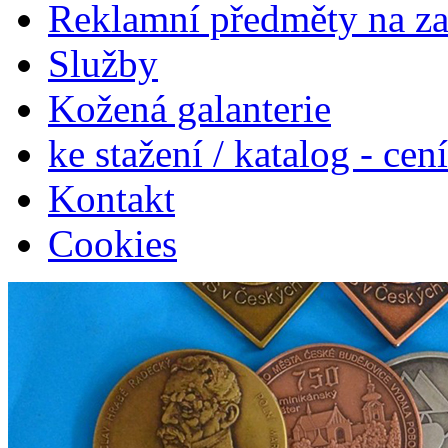
Reklamní předměty na z
Služby
Kožená galanterie
ke stažení / katalog - cen
Kontakt
Cookies