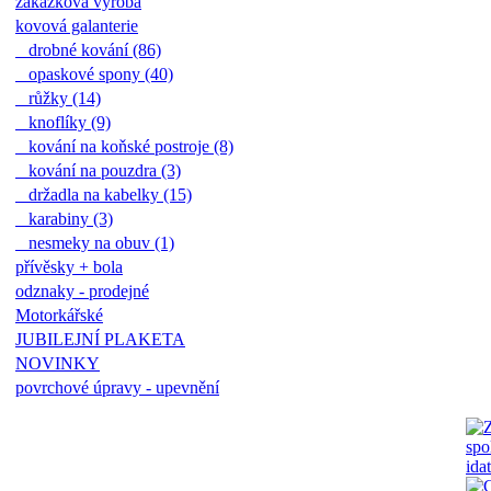
zakázková výroba
kovová galanterie
drobné kování (86)
opaskové spony (40)
růžky (14)
knoflíky (9)
kování na koňské postroje (8)
kování na pouzdra (3)
držadla na kabelky (15)
karabiny (3)
nesmeky na obuv (1)
přívěsky + bola
odznaky - prodejné
Motorkářské
JUBILEJNÍ PLAKETA
NOVINKY
povrchové úpravy - upevnění