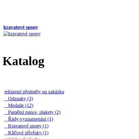
kravatové spony
Katalog
reklamní předměty na zakázku
Odznaky (3)
Medaile (12)
Pamětní mince, plakety (2)
Řády-vyznamenání (1)
Kravatové spony (1)
Klíčové přívěsky (1)