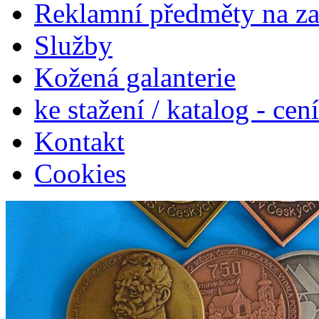
Reklamní předměty na z
Služby
Kožená galanterie
ke stažení / katalog - cen
Kontakt
Cookies