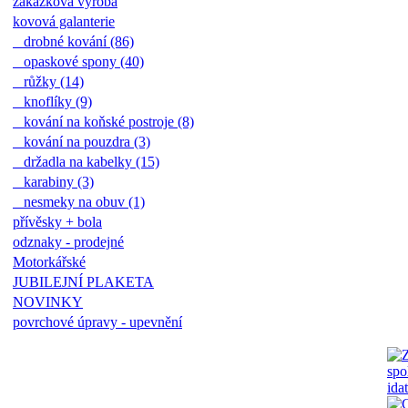
zakázková výroba
kovová galanterie
drobné kování (86)
opaskové spony (40)
růžky (14)
knoflíky (9)
kování na koňské postroje (8)
kování na pouzdra (3)
držadla na kabelky (15)
karabiny (3)
nesmeky na obuv (1)
přívěsky + bola
odznaky - prodejné
Motorkářské
JUBILEJNÍ PLAKETA
NOVINKY
povrchové úpravy - upevnění