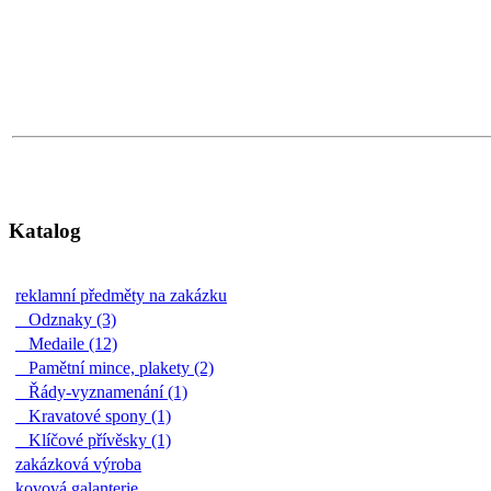
Katalog
reklamní předměty na zakázku
Odznaky (3)
Medaile (12)
Pamětní mince, plakety (2)
Řády-vyznamenání (1)
Kravatové spony (1)
Klíčové přívěsky (1)
zakázková výroba
kovová galanterie