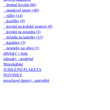
drobné kování (86)
opaskové spony (40)
růžky (14)
knoflíky (9)
kování na koňské postroje (8)
kování na pouzdra (3)
držadla na kabelky (15)
karabiny (3)
nesmeky na obuv (1)
přívěsky + bola
odznaky - prodejné
Motorkářské
JUBILEJNÍ PLAKETA
NOVINKY
povrchové úpravy - upevnění