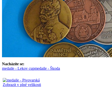
Nacházíte se:
medaile - Lekov cup
medaile - Škoda
Zobrazit v plné velikosti