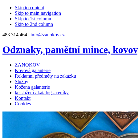
Skip to content
Skip to main navigation
Skip to 1st column
Skip to 2nd column
483 314 464 |
info@zanokov.cz
Odznaky, pamětní mince, kovo
ZANOKOV
Kovová galanterie
Reklamní předměty na zakázku
Služby
Kožená galanterie
ke stažení / katalog - ceníky
Kontakt
Cookies