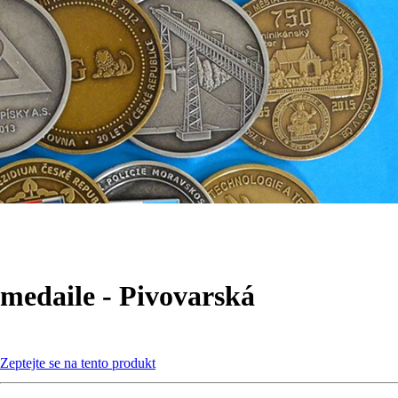
medaile - Pivovarská
Zeptejte se na tento produkt