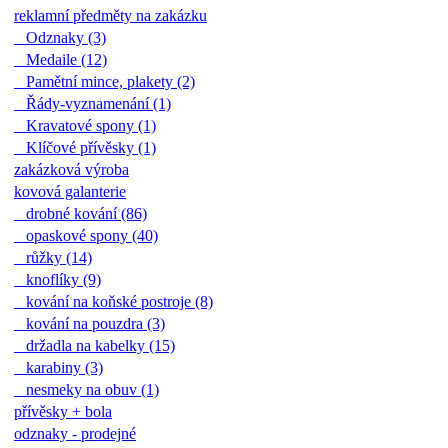
reklamní předměty na zakázku
Odznaky (3)
Medaile (12)
Pamětní mince, plakety (2)
Řády-vyznamenání (1)
Kravatové spony (1)
Klíčové přívěsky (1)
zakázková výroba
kovová galanterie
drobné kování (86)
opaskové spony (40)
růžky (14)
knoflíky (9)
kování na koňské postroje (8)
kování na pouzdra (3)
držadla na kabelky (15)
karabiny (3)
nesmeky na obuv (1)
přívěsky + bola
odznaky - prodejné