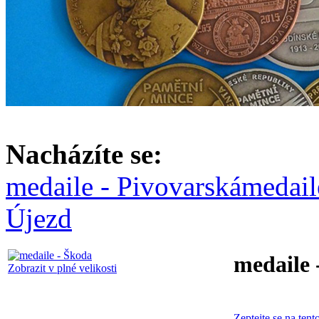
Nacházíte se:
medaile - Pivovarská
medail
Újezd
medaile 
Zobrazit v plné velikosti
Zeptejte se na tent