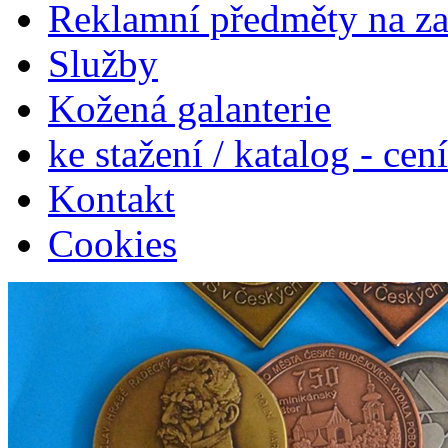
Reklamní předměty na z
Služby
Kožená galanterie
ke stažení / katalog - cen
Kontakt
Cookies