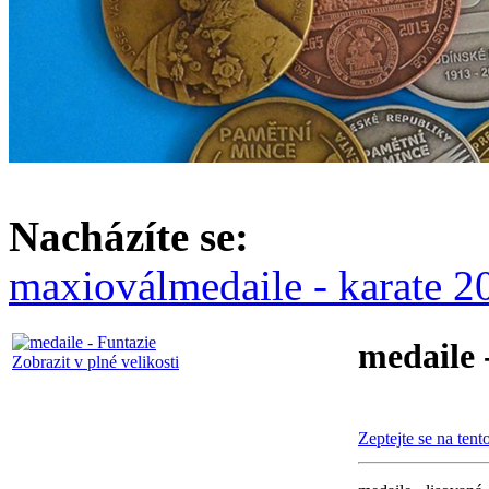
Nacházíte se:
maxiovál
medaile - karate 2
medaile 
Zobrazit v plné velikosti
Zeptejte se na tent