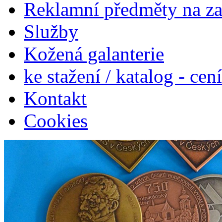
Reklamní předměty na z
Služby
Kožená galanterie
ke stažení / katalog - cen
Kontakt
Cookies