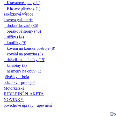
Kravatové spony (1)
Klíčové přívěsky (1)
zakázková výroba
kovová galanterie
drobné kování (86)
opaskové spony (40)
růžky (14)
knoflíky (9)
kování na koňské postroje (8)
kování na pouzdra (3)
držadla na kabelky (15)
karabiny (3)
nesmeky na obuv (1)
přívěsky + bola
odznaky - prodejné
Motorkářské
JUBILEJNÍ PLAKETA
NOVINKY
povrchové úpravy - upevnění