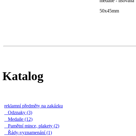
medaile - lisovaná
50x45mm
Katalog
reklamní předměty na zakázku
Odznaky (3)
Medaile (12)
Pamětní mince, plakety (2)
Řády-vyznamenání (1)