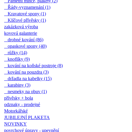
Pamětní mince, plakety (2)
Řády-vyznamenání (1)
Kravatové spony (1)
Klíčové přívěsky (1)
zakázková výroba
kovová galanterie
drobné kování (86)
opaskové spony (40)
růžky (14)
knoflíky (9)
kování na koňské postroje (8)
kování na pouzdra (3)
držadla na kabelky (15)
karabiny (3)
nesmeky na obuv (1)
přívěsky + bola
odznaky - prodejné
Motorkářské
JUBILEJNÍ PLAKETA
NOVINKY
povrchové úpravy - upevnění