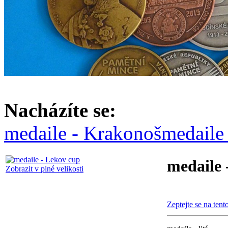
Nacházíte se:
medaile - Krakonoš
medaile
medaile 
Zobrazit v plné velikosti
Zeptejte se na tent