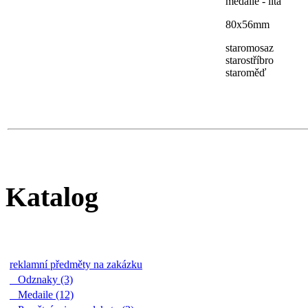
medaile - litá
80x56mm
staromosaz
starostříbro
staroměď
Katalog
reklamní předměty na zakázku
Odznaky (3)
Medaile (12)