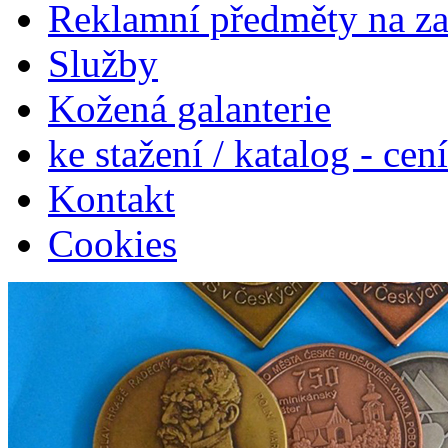
Reklamní předměty na z
Služby
Kožená galanterie
ke stažení / katalog - cen
Kontakt
Cookies