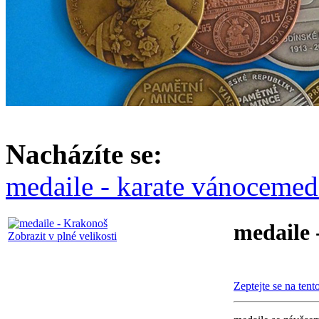
Nacházíte se:
medaile - karate vánoce
med
medaile 
Zobrazit v plné velikosti
Zeptejte se na tent