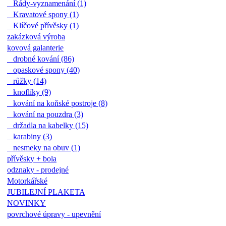
Řády-vyznamenání (1)
Kravatové spony (1)
Klíčové přívěsky (1)
zakázková výroba
kovová galanterie
drobné kování (86)
opaskové spony (40)
růžky (14)
knoflíky (9)
kování na koňské postroje (8)
kování na pouzdra (3)
držadla na kabelky (15)
karabiny (3)
nesmeky na obuv (1)
přívěsky + bola
odznaky - prodejné
Motorkářské
JUBILEJNÍ PLAKETA
NOVINKY
povrchové úpravy - upevnění