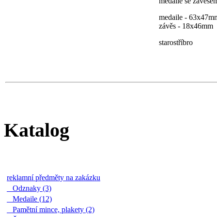
medaile se závěsem
medaile - 63x47m
závěs - 18x46mm
starostříbro
Katalog
reklamní předměty na zakázku
Odznaky (3)
Medaile (12)
Pamětní mince, plakety (2)