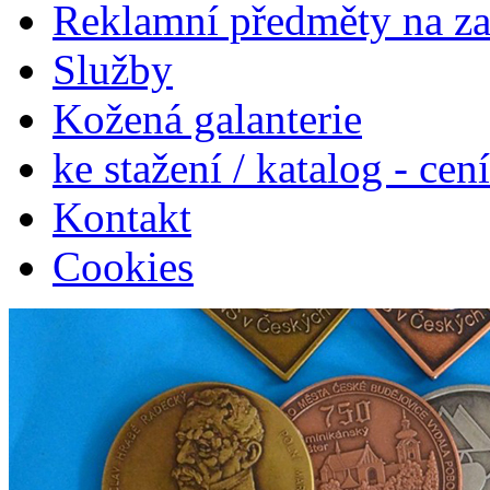
Reklamní předměty na z
Služby
Kožená galanterie
ke stažení / katalog - cen
Kontakt
Cookies