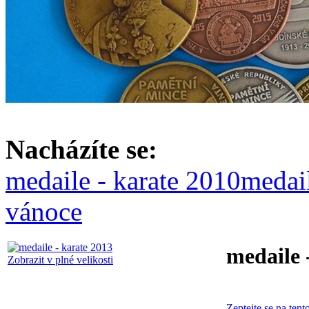
Nacházíte se:
medaile - karate 2010
medail
vánoce
medaile 
Zobrazit v plné velikosti
Zeptejte se na tent