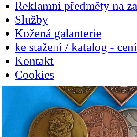
Reklamní předměty na z
Služby
Kožená galanterie
ke stažení / katalog - cen
Kontakt
Cookies