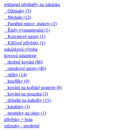
reklamní předměty na zakázku
Odznaky (3)
Medaile (12)
Pamětní mince, plakety (2)
Řády-vyznamenání (1)
Kravatové spony (1)
Klíčové přívěsky (1)
zakázková výroba
kovová galanterie
drobné kování (86)
opaskové spony (40)
růžky (14)
knoflíky (9)
kování na koňské postroje (8)
kování na pouzdra (3)
držadla na kabelky (15)
karabiny (3)
nesmeky na obuv (1)
přívěsky + bola
odznaky - prodejné