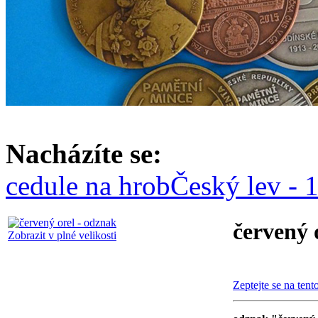
Nacházíte se:
cedule na hrob
Český lev -
červený 
Zobrazit v plné velikosti
Zeptejte se na tent