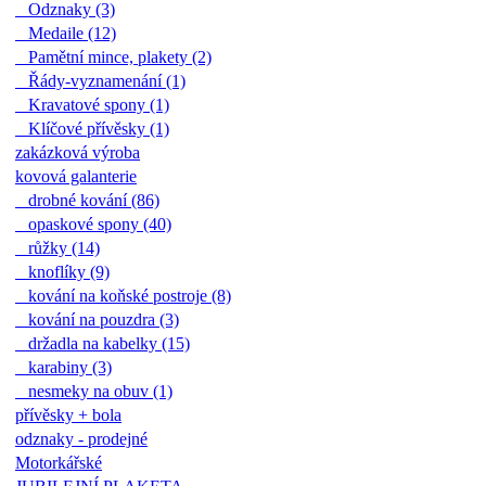
Odznaky (3)
Medaile (12)
Pamětní mince, plakety (2)
Řády-vyznamenání (1)
Kravatové spony (1)
Klíčové přívěsky (1)
zakázková výroba
kovová galanterie
drobné kování (86)
opaskové spony (40)
růžky (14)
knoflíky (9)
kování na koňské postroje (8)
kování na pouzdra (3)
držadla na kabelky (15)
karabiny (3)
nesmeky na obuv (1)
přívěsky + bola
odznaky - prodejné
Motorkářské