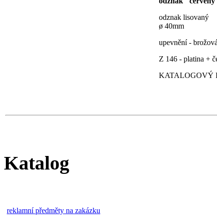
odznak "červený 
odznak lisovaný
ø 40mm
upevnění - brožov
Z 146 - platina + 
KATALOGOVÝ LI
Katalog
reklamní předměty na zakázku