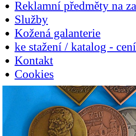
Reklamní předměty na z
Služby
Kožená galanterie
ke stažení / katalog - cen
Kontakt
Cookies