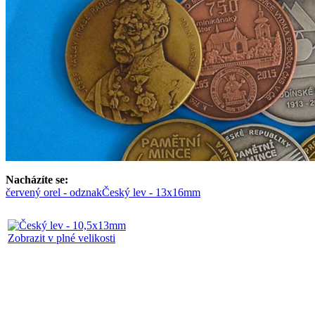
Nacházíte se:
červený orel - odznak
Český lev - 13x16mm
Zobrazit v plné velikosti