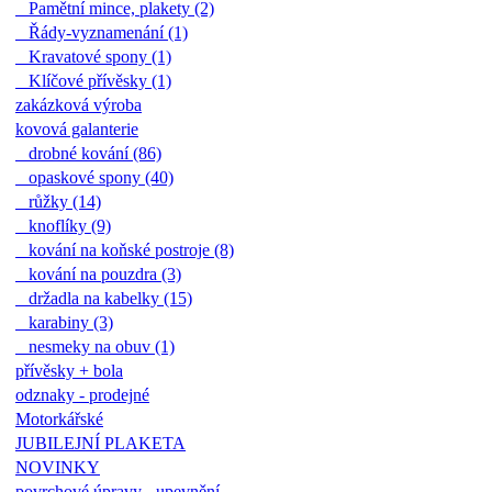
Pamětní mince, plakety (2)
Řády-vyznamenání (1)
Kravatové spony (1)
Klíčové přívěsky (1)
zakázková výroba
kovová galanterie
drobné kování (86)
opaskové spony (40)
růžky (14)
knoflíky (9)
kování na koňské postroje (8)
kování na pouzdra (3)
držadla na kabelky (15)
karabiny (3)
nesmeky na obuv (1)
přívěsky + bola
odznaky - prodejné
Motorkářské
JUBILEJNÍ PLAKETA
NOVINKY
povrchové úpravy - upevnění