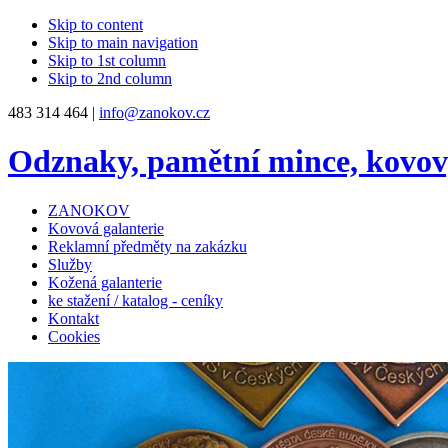
Skip to content
Skip to main navigation
Skip to 1st column
Skip to 2nd column
483 314 464 |
info@zanokov.cz
Odznaky, pamětní mince, kovo
ZANOKOV
Kovová galanterie
Reklamní předměty na zakázku
Služby
Kožená galanterie
ke stažení / katalog - ceníky
Kontakt
Cookies