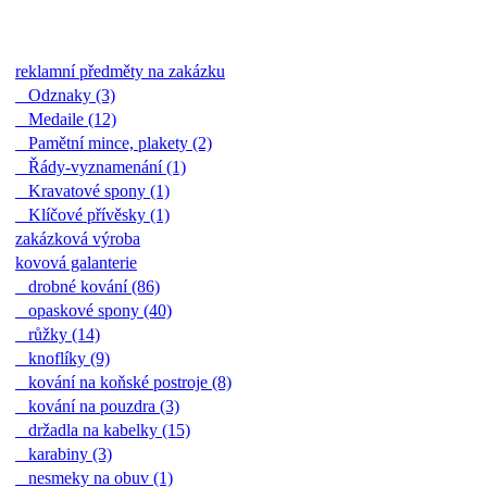
reklamní předměty na zakázku
Odznaky (3)
Medaile (12)
Pamětní mince, plakety (2)
Řády-vyznamenání (1)
Kravatové spony (1)
Klíčové přívěsky (1)
zakázková výroba
kovová galanterie
drobné kování (86)
opaskové spony (40)
růžky (14)
knoflíky (9)
kování na koňské postroje (8)
kování na pouzdra (3)
držadla na kabelky (15)
karabiny (3)
nesmeky na obuv (1)