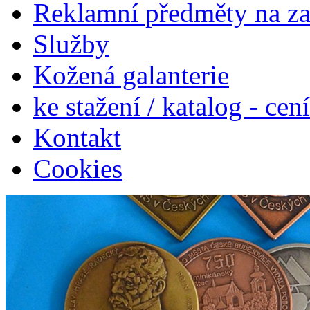
Reklamní předměty na z
Služby
Kožená galanterie
ke stažení / katalog - cen
Kontakt
Cookies