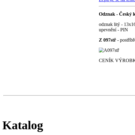
Odznak - Český l
odznak litý - 13x
upevnění - PIN
Z 097stř
- postříb
CENÍK VÝROBK
Katalog