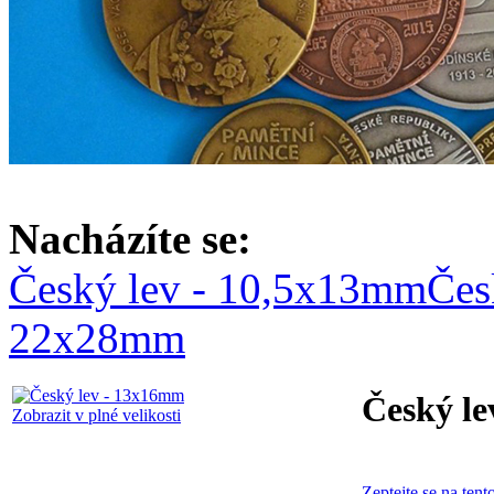
Nacházíte se:
Český lev - 10,5x13mm
Čes
22x28mm
Český l
Zobrazit v plné velikosti
Zeptejte se na tent