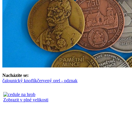
Nacházíte se:
čalounický knoflík
červený orel - odznak
Zobrazit v plné velikosti