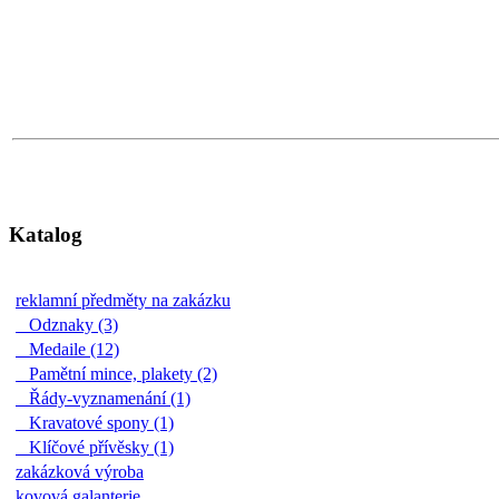
Katalog
reklamní předměty na zakázku
Odznaky (3)
Medaile (12)
Pamětní mince, plakety (2)
Řády-vyznamenání (1)
Kravatové spony (1)
Klíčové přívěsky (1)
zakázková výroba
kovová galanterie