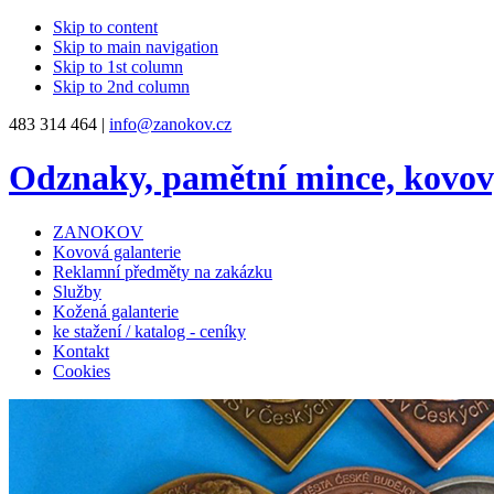
Skip to content
Skip to main navigation
Skip to 1st column
Skip to 2nd column
483 314 464 |
info@zanokov.cz
Odznaky, pamětní mince, kovo
ZANOKOV
Kovová galanterie
Reklamní předměty na zakázku
Služby
Kožená galanterie
ke stažení / katalog - ceníky
Kontakt
Cookies