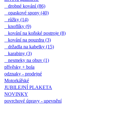
drobné kování (86)
opaskové spony (40)
růžky (14)
knoflíky (9)
kování na koňské postroje (8)
kování na pouzdra (3)
držadla na kabelky (15)
karabiny (3)
nesmeky na obuv (1)
přívěsky + bola
odznaky - prodejné
Motorkářské
JUBILEJNÍ PLAKETA
NOVINKY
povrchové úpravy - upevnění