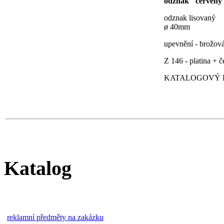
odznak "červený 
odznak lisovaný
ø 40mm
upevnění - brožov
Z 146 - platina + 
KATALOGOVÝ LI
Katalog
reklamní předměty na zakázku