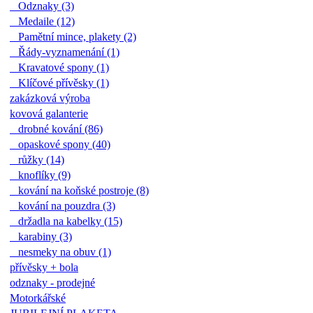
Odznaky (3)
Medaile (12)
Pamětní mince, plakety (2)
Řády-vyznamenání (1)
Kravatové spony (1)
Klíčové přívěsky (1)
zakázková výroba
kovová galanterie
drobné kování (86)
opaskové spony (40)
růžky (14)
knoflíky (9)
kování na koňské postroje (8)
kování na pouzdra (3)
držadla na kabelky (15)
karabiny (3)
nesmeky na obuv (1)
přívěsky + bola
odznaky - prodejné
Motorkářské