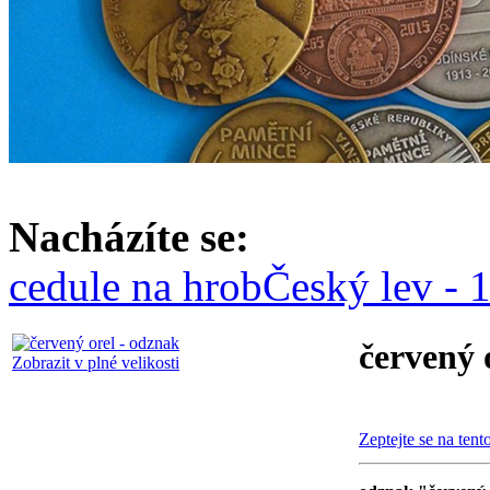
Nacházíte se:
cedule na hrob
Český lev -
červený 
Zobrazit v plné velikosti
Zeptejte se na tent