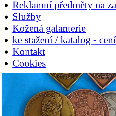
Reklamní předměty na z
Služby
Kožená galanterie
ke stažení / katalog - cen
Kontakt
Cookies