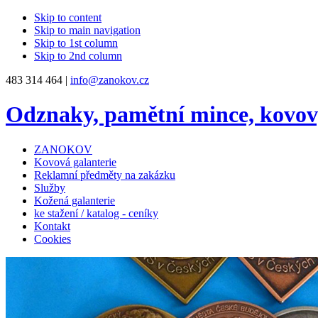
Skip to content
Skip to main navigation
Skip to 1st column
Skip to 2nd column
483 314 464 |
info@zanokov.cz
Odznaky, pamětní mince, kovo
ZANOKOV
Kovová galanterie
Reklamní předměty na zakázku
Služby
Kožená galanterie
ke stažení / katalog - ceníky
Kontakt
Cookies