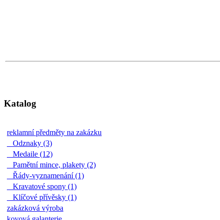
Katalog
reklamní předměty na zakázku
Odznaky (3)
Medaile (12)
Pamětní mince, plakety (2)
Řády-vyznamenání (1)
Kravatové spony (1)
Klíčové přívěsky (1)
zakázková výroba
kovová galanterie