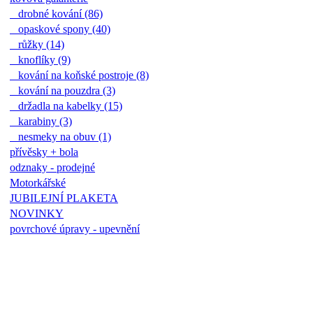
drobné kování (86)
opaskové spony (40)
růžky (14)
knoflíky (9)
kování na koňské postroje (8)
kování na pouzdra (3)
držadla na kabelky (15)
karabiny (3)
nesmeky na obuv (1)
přívěsky + bola
odznaky - prodejné
Motorkářské
JUBILEJNÍ PLAKETA
NOVINKY
povrchové úpravy - upevnění