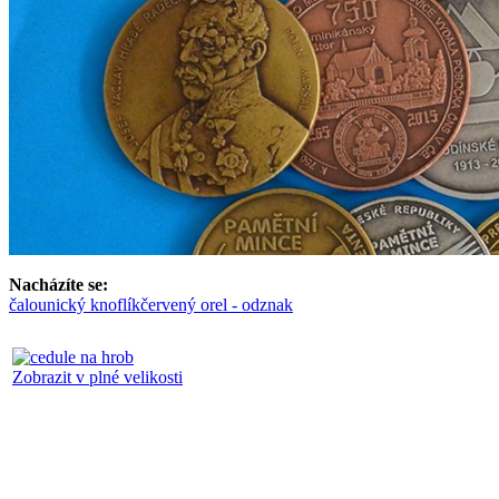
Nacházíte se:
čalounický knoflík
červený orel - odznak
Zobrazit v plné velikosti