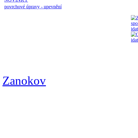
povrchové úpravy - upevnění
Zanokov