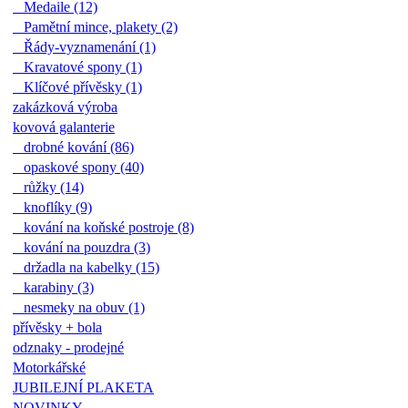
Medaile (12)
Pamětní mince, plakety (2)
Řády-vyznamenání (1)
Kravatové spony (1)
Klíčové přívěsky (1)
zakázková výroba
kovová galanterie
drobné kování (86)
opaskové spony (40)
růžky (14)
knoflíky (9)
kování na koňské postroje (8)
kování na pouzdra (3)
držadla na kabelky (15)
karabiny (3)
nesmeky na obuv (1)
přívěsky + bola
odznaky - prodejné
Motorkářské
JUBILEJNÍ PLAKETA
NOVINKY