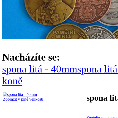
Nacházíte se:
spona litá - 40mm
spona lit
koně
spona li
Zobrazit v plné velikosti
Zeptejte se na tent