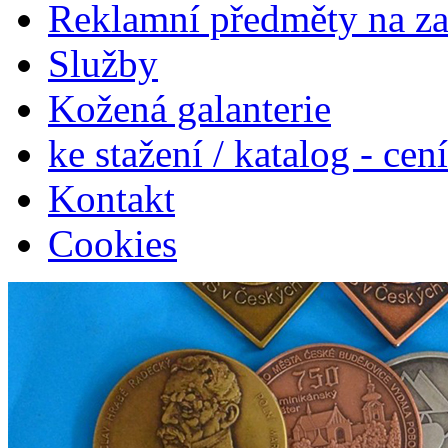
Reklamní předměty na z
Služby
Kožená galanterie
ke stažení / katalog - cen
Kontakt
Cookies