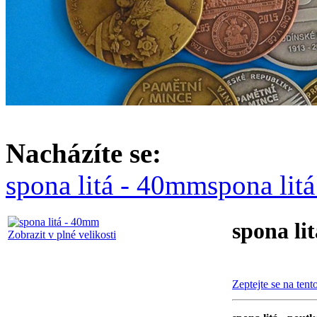
Nacházíte se:
spona litá - 40mm
spona lit
spona li
Zobrazit v plné velikosti
Zeptejte se na tent