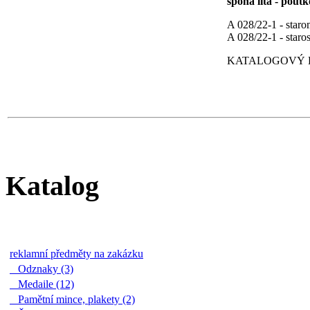
spona litá - pout
A 028/22-1 - star
A 028/22-1 - staros
KATALOGOVÝ LI
Katalog
reklamní předměty na zakázku
Odznaky (3)
Medaile (12)
Pamětní mince, plakety (2)