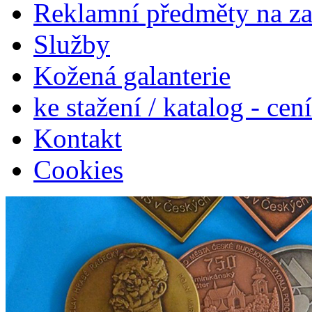
Reklamní předměty na z
Služby
Kožená galanterie
ke stažení / katalog - cen
Kontakt
Cookies