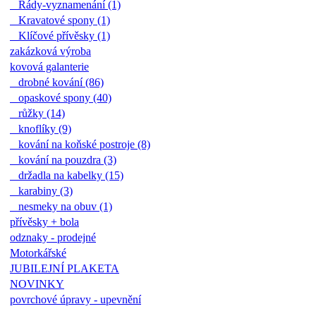
Řády-vyznamenání (1)
Kravatové spony (1)
Klíčové přívěsky (1)
zakázková výroba
kovová galanterie
drobné kování (86)
opaskové spony (40)
růžky (14)
knoflíky (9)
kování na koňské postroje (8)
kování na pouzdra (3)
držadla na kabelky (15)
karabiny (3)
nesmeky na obuv (1)
přívěsky + bola
odznaky - prodejné
Motorkářské
JUBILEJNÍ PLAKETA
NOVINKY
povrchové úpravy - upevnění