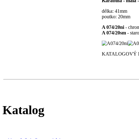
Karabina - malá 
délka: 41mm
poutko: 20mm
A 074/20ni
- chro
A 074/20sm
- star
KATALOGOVÝ LI
Katalog