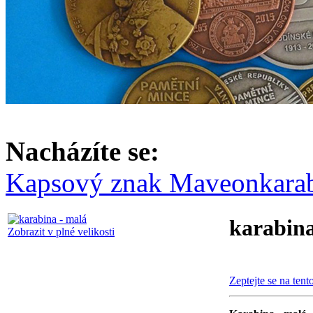
Nacházíte se:
Kapsový znak Maveon
karab
karabina
Zobrazit v plné velikosti
Zeptejte se na tent