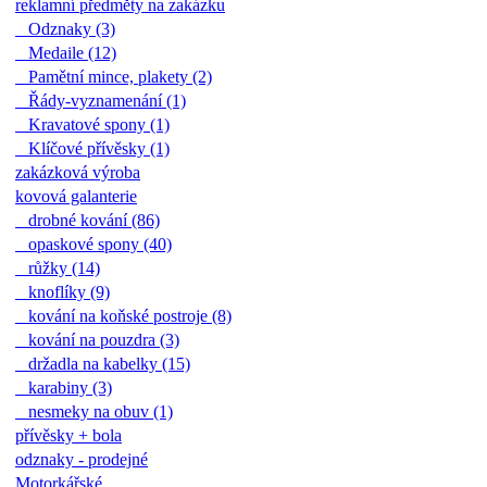
reklamní předměty na zakázku
Odznaky (3)
Medaile (12)
Pamětní mince, plakety (2)
Řády-vyznamenání (1)
Kravatové spony (1)
Klíčové přívěsky (1)
zakázková výroba
kovová galanterie
drobné kování (86)
opaskové spony (40)
růžky (14)
knoflíky (9)
kování na koňské postroje (8)
kování na pouzdra (3)
držadla na kabelky (15)
karabiny (3)
nesmeky na obuv (1)
přívěsky + bola
odznaky - prodejné
Motorkářské