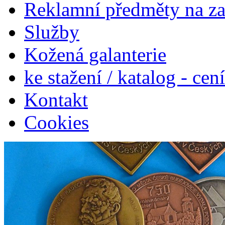
Reklamní předměty na z
Služby
Kožená galanterie
ke stažení / katalog - cen
Kontakt
Cookies