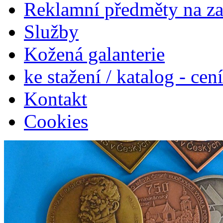
Reklamní předměty na z
Služby
Kožená galanterie
ke stažení / katalog - cen
Kontakt
Cookies