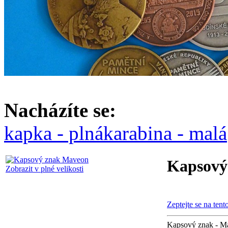
Nacházíte se:
kapka - plná
karabina - malá
Kapsový
Zobrazit v plné velikosti
Zeptejte se na tent
Kapsový znak - M