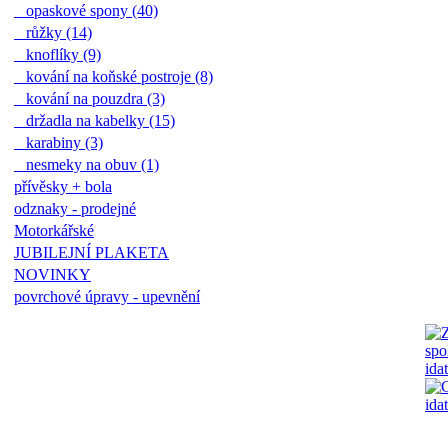
opaskové spony (40)
růžky (14)
knoflíky (9)
kování na koňské postroje (8)
kování na pouzdra (3)
držadla na kabelky (15)
karabiny (3)
nesmeky na obuv (1)
přívěsky + bola
odznaky - prodejné
Motorkářské
JUBILEJNÍ PLAKETA
NOVINKY
povrchové úpravy - upevnění