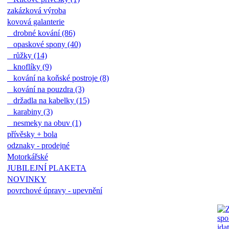
zakázková výroba
kovová galanterie
drobné kování (86)
opaskové spony (40)
růžky (14)
knoflíky (9)
kování na koňské postroje (8)
kování na pouzdra (3)
držadla na kabelky (15)
karabiny (3)
nesmeky na obuv (1)
přívěsky + bola
odznaky - prodejné
Motorkářské
JUBILEJNÍ PLAKETA
NOVINKY
povrchové úpravy - upevnění