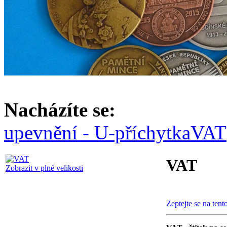
Nacházíte se:
upevnění - U-příchytka
VAT
VAT
Zobrazit v plné velikosti
Zeptejte se na tent