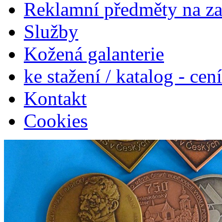
Reklamní předměty na z
Služby
Kožená galanterie
ke stažení / katalog - cen
Kontakt
Cookies