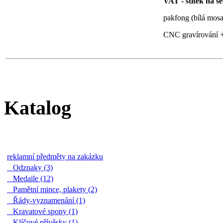
VAT - štítek na se
pakfong (bílá mosa
CNC gravírování +
Katalog
reklamní předměty na zakázku
Odznaky (3)
Medaile (12)
Pamětní mince, plakety (2)
Řády-vyznamenání (1)
Kravatové spony (1)
Klíčové přívěsky (1)