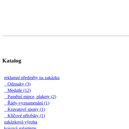
Katalog
reklamní předměty na zakázku
Odznaky (3)
Medaile (12)
Pamětní mince, plakety (2)
Řády-vyznamenání (1)
Kravatové spony (1)
Klíčové přívěsky (1)
zakázková výroba
kovová galanterie