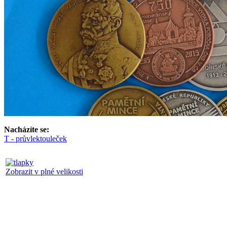
Nacházíte se:
T - průvlek
touleček
Zobrazit v plné velikosti