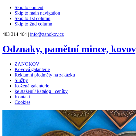
Skip to content
Skip to main navigation
Skip to 1st column
Skip to 2nd column
483 314 464 |
info@zanokov.cz
Odznaky, pamětní mince, kovo
ZANOKOV
Kovová galanterie
Reklamní předměty na zakázku
Služby
Kožená galanterie
ke stažení / katalog - ceníky
Kontakt
Cookies