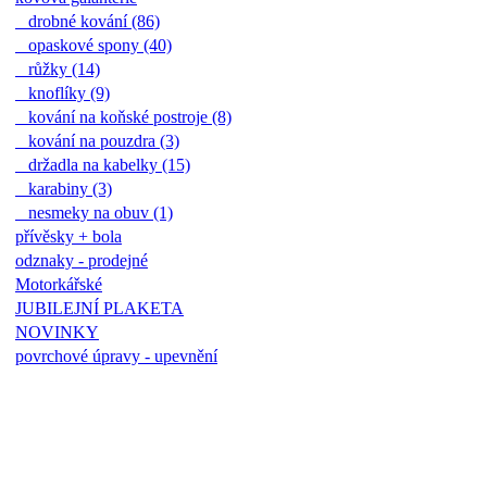
drobné kování (86)
opaskové spony (40)
růžky (14)
knoflíky (9)
kování na koňské postroje (8)
kování na pouzdra (3)
držadla na kabelky (15)
karabiny (3)
nesmeky na obuv (1)
přívěsky + bola
odznaky - prodejné
Motorkářské
JUBILEJNÍ PLAKETA
NOVINKY
povrchové úpravy - upevnění