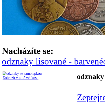
Nacházíte se:
odznaky lisované - barvené
odznaky
Zobrazit v plné velikosti
Zeptejt