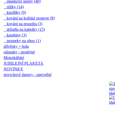
opaskové spony (40)
růžky (14)
knoflíky (9)
kování na koňské postroje (8)
kování na pouzdra (3)
držadla na kabelky (15)
karabiny (3)
nesmeky na obuv (1)
přívěsky + bola
odznaky - prodejné
Motorkářské
JUBILEJNÍ PLAKETA
NOVINKY
povrchové úpravy - upevnění