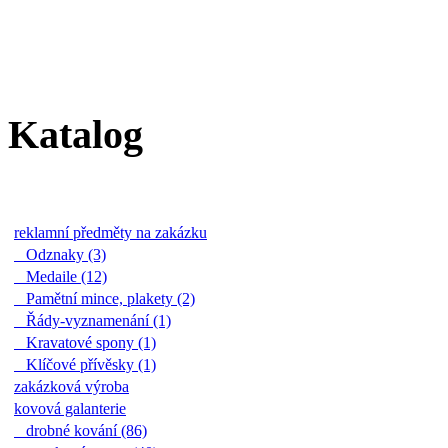
Katalog
reklamní předměty na zakázku
Odznaky (3)
Medaile (12)
Pamětní mince, plakety (2)
Řády-vyznamenání (1)
Kravatové spony (1)
Klíčové přívěsky (1)
zakázková výroba
kovová galanterie
drobné kování (86)