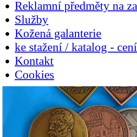
Reklamní předměty na z
Služby
Kožená galanterie
ke stažení / katalog - cen
Kontakt
Cookies