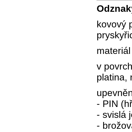
Odznak
kovový p
pryskyři
m
ateriá
v povrc
platina, 
upevněn
- PIN (h
- svislá 
- brožo