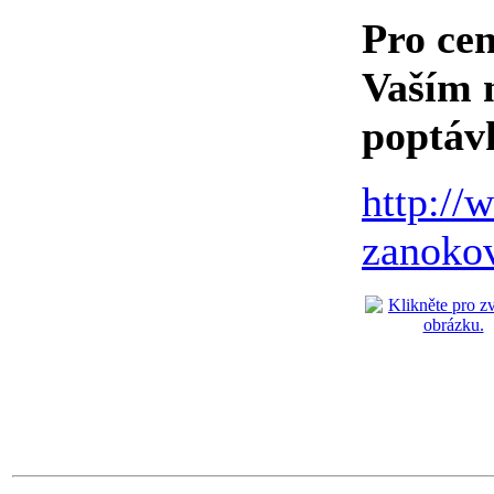
Pro cen
Vaším 
poptáv
http://
zanoko