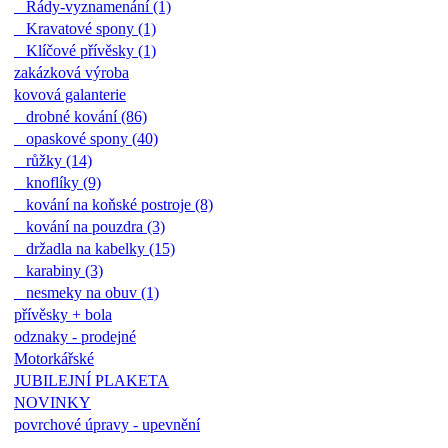
Řády-vyznamenání (1)
Kravatové spony (1)
Klíčové přívěsky (1)
zakázková výroba
kovová galanterie
drobné kování (86)
opaskové spony (40)
růžky (14)
knoflíky (9)
kování na koňské postroje (8)
kování na pouzdra (3)
držadla na kabelky (15)
karabiny (3)
nesmeky na obuv (1)
přívěsky + bola
odznaky - prodejné
Motorkářské
JUBILEJNÍ PLAKETA
NOVINKY
povrchové úpravy - upevnění