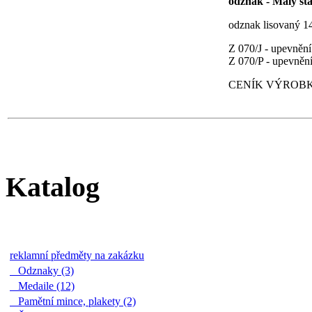
odznak - Malý st
odznak lisovaný 1
Z 070/J - upevnění 
Z 070/P - upevněn
CENÍK VÝROBK
Katalog
reklamní předměty na zakázku
Odznaky (3)
Medaile (12)
Pamětní mince, plakety (2)