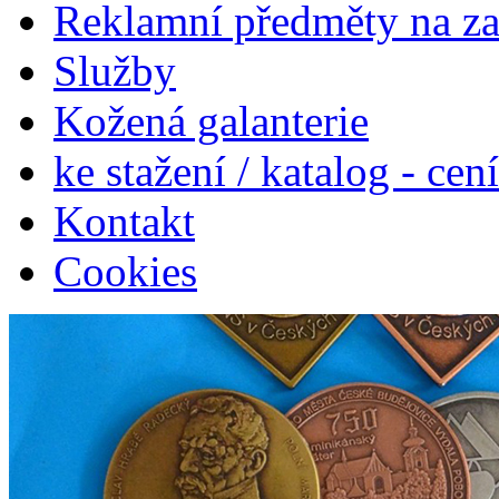
Reklamní předměty na z
Služby
Kožená galanterie
ke stažení / katalog - cen
Kontakt
Cookies