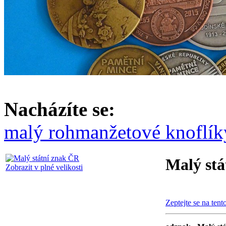
Nacházíte se:
malý roh
manžetové knoflík
Malý stá
Zobrazit v plné velikosti
Zeptejte se na tent