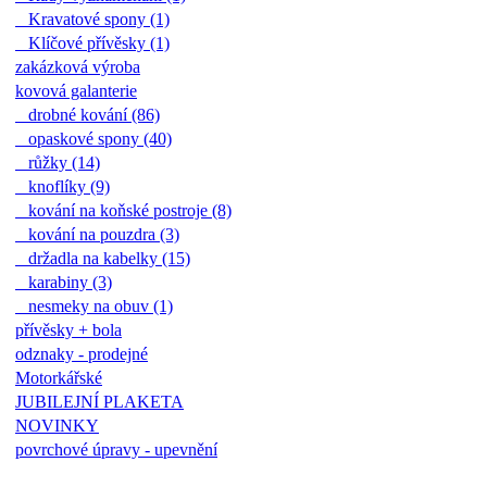
Kravatové spony (1)
Klíčové přívěsky (1)
zakázková výroba
kovová galanterie
drobné kování (86)
opaskové spony (40)
růžky (14)
knoflíky (9)
kování na koňské postroje (8)
kování na pouzdra (3)
držadla na kabelky (15)
karabiny (3)
nesmeky na obuv (1)
přívěsky + bola
odznaky - prodejné
Motorkářské
JUBILEJNÍ PLAKETA
NOVINKY
povrchové úpravy - upevnění