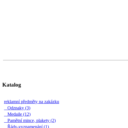
Katalog
reklamní předměty na zakázku
Odznaky (3)
Medaile (12)
Pamětní mince, plakety (2)
Řády-vyznamenání (1)