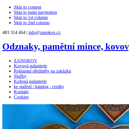
Skip to content
Skip to main navigation
Skip to 1st column
Skip to 2nd column
483 314 464 |
info@zanokov.cz
Odznaky, pamětní mince, kovo
ZANOKOV
Kovová galanterie
Reklamní předměty na zakázku
Služby
Kožená galanterie
ke stažení / katalog - ceníky
Kontakt
Cookies