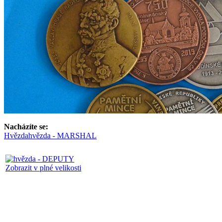
Nacházíte se:
Hvězda
hvězda - MARSHAL
Zobrazit v plné velikosti