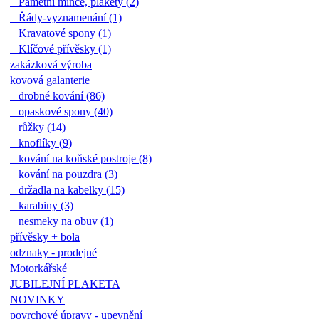
Pamětní mince, plakety (2)
Řády-vyznamenání (1)
Kravatové spony (1)
Klíčové přívěsky (1)
zakázková výroba
kovová galanterie
drobné kování (86)
opaskové spony (40)
růžky (14)
knoflíky (9)
kování na koňské postroje (8)
kování na pouzdra (3)
držadla na kabelky (15)
karabiny (3)
nesmeky na obuv (1)
přívěsky + bola
odznaky - prodejné
Motorkářské
JUBILEJNÍ PLAKETA
NOVINKY
povrchové úpravy - upevnění