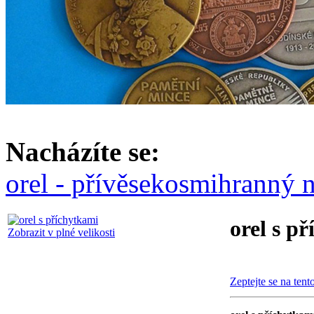
Nacházíte se:
orel - přívěsek
osmihranný n
orel s p
Zobrazit v plné velikosti
Zeptejte se na tent