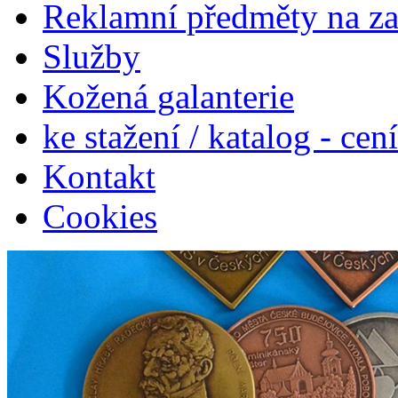
Reklamní předměty na z
Služby
Kožená galanterie
ke stažení / katalog - cen
Kontakt
Cookies