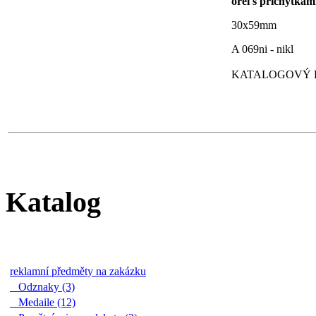
orel s příchytkami 
30x59mm
A 069ni - nikl
KATALOGOVÝ LI
Katalog
reklamní předměty na zakázku
Odznaky (3)
Medaile (12)