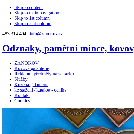
Skip to content
Skip to main navigation
Skip to 1st column
Skip to 2nd column
483 314 464 |
info@zanokov.cz
Odznaky, pamětní mince, kovo
ZANOKOV
Kovová galanterie
Reklamní předměty na zakázku
Služby
Kožená galanterie
ke stažení / katalog - ceníky
Kontakt
Cookies