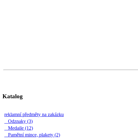
Katalog
reklamní předměty na zakázku
Odznaky (3)
Medaile (12)
Pamětní mince, plakety (2)