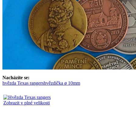
Nacházíte se:
hvězda Texas rangers
hvězdička ø 10mm
Zobrazit v plné velikosti