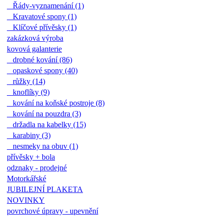
Řády-vyznamenání (1)
Kravatové spony (1)
Klíčové přívěsky (1)
zakázková výroba
kovová galanterie
drobné kování (86)
opaskové spony (40)
růžky (14)
knoflíky (9)
kování na koňské postroje (8)
kování na pouzdra (3)
držadla na kabelky (15)
karabiny (3)
nesmeky na obuv (1)
přívěsky + bola
odznaky - prodejné
Motorkářské
JUBILEJNÍ PLAKETA
NOVINKY
povrchové úpravy - upevnění