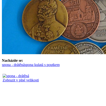
Nacházíte se:
spona - drátěná
spona kulatá s poutkem
Zobrazit v plné velikosti