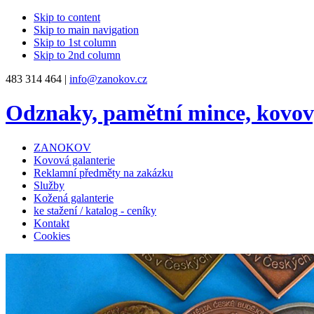
Skip to content
Skip to main navigation
Skip to 1st column
Skip to 2nd column
483 314 464 |
info@zanokov.cz
Odznaky, pamětní mince, kovo
ZANOKOV
Kovová galanterie
Reklamní předměty na zakázku
Služby
Kožená galanterie
ke stažení / katalog - ceníky
Kontakt
Cookies