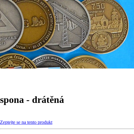
spona - drátěná
Zeptejte se na tento produkt