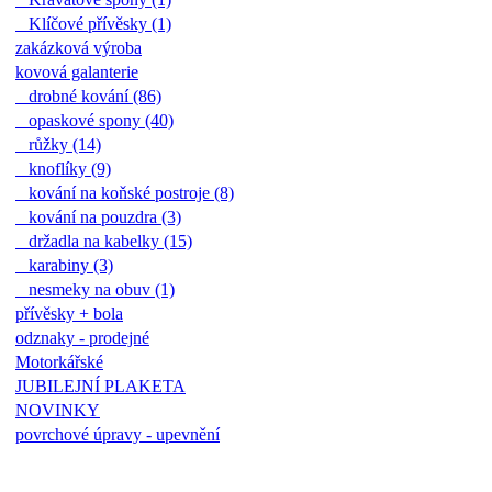
Klíčové přívěsky (1)
zakázková výroba
kovová galanterie
drobné kování (86)
opaskové spony (40)
růžky (14)
knoflíky (9)
kování na koňské postroje (8)
kování na pouzdra (3)
držadla na kabelky (15)
karabiny (3)
nesmeky na obuv (1)
přívěsky + bola
odznaky - prodejné
Motorkářské
JUBILEJNÍ PLAKETA
NOVINKY
povrchové úpravy - upevnění