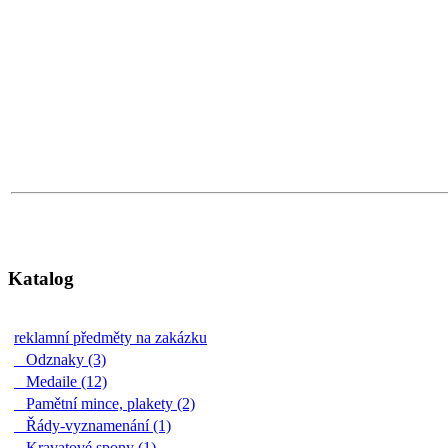
Katalog
reklamní předměty na zakázku
Odznaky (3)
Medaile (12)
Pamětní mince, plakety (2)
Řády-vyznamenání (1)
Kravatové spony (1)