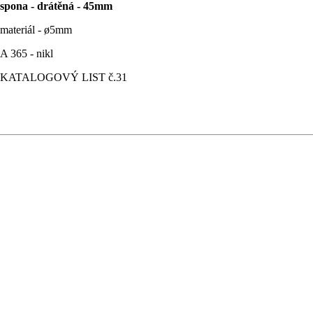
spona - drátěná - 45mm
materiál - ø5mm
A 365 - nikl
KATALOGOVÝ LIST č.31