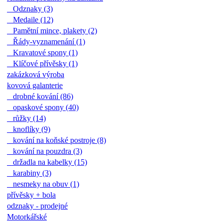
Odznaky (3)
Medaile (12)
Pamětní mince, plakety (2)
Řády-vyznamenání (1)
Kravatové spony (1)
Klíčové přívěsky (1)
zakázková výroba
kovová galanterie
drobné kování (86)
opaskové spony (40)
růžky (14)
knoflíky (9)
kování na koňské postroje (8)
kování na pouzdra (3)
držadla na kabelky (15)
karabiny (3)
nesmeky na obuv (1)
přívěsky + bola
odznaky - prodejné
Motorkářské