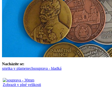
Nacházíte se:
smrtka v plamenech
souprava - hladká
Zobrazit v plné velikosti