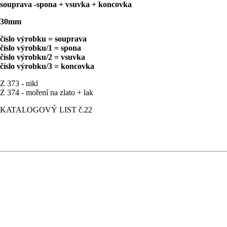
souprava -spona + vsuvka + koncovka
30mm
číslo výrobku = souprava
číslo výrobku/1 = spona
číslo výrobku/2 = vsuvka
číslo výrobku/3 = koncovka
Z 373 - nikl
Z 374 - moření na zlato + lak
KATALOGOVÝ LIST č.22