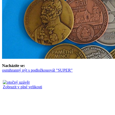
Nacházíte se:
osmihranný nýt s podložkou
ovál "SUPER"
Zobrazit v plné velikosti