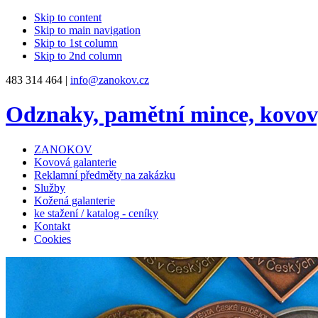
Skip to content
Skip to main navigation
Skip to 1st column
Skip to 2nd column
483 314 464 |
info@zanokov.cz
Odznaky, pamětní mince, kovo
ZANOKOV
Kovová galanterie
Reklamní předměty na zakázku
Služby
Kožená galanterie
ke stažení / katalog - ceníky
Kontakt
Cookies