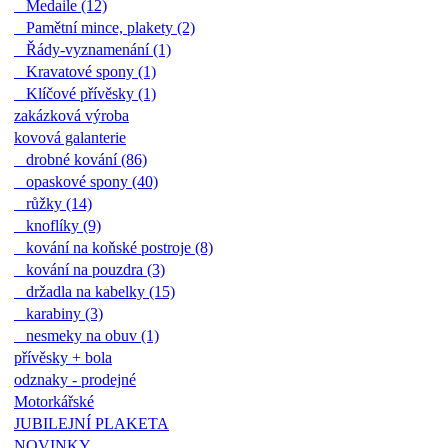
Medaile (12)
Pamětní mince, plakety (2)
Řády-vyznamenání (1)
Kravatové spony (1)
Klíčové přívěsky (1)
zakázková výroba
kovová galanterie
drobné kování (86)
opaskové spony (40)
růžky (14)
knoflíky (9)
kování na koňské postroje (8)
kování na pouzdra (3)
držadla na kabelky (15)
karabiny (3)
nesmeky na obuv (1)
přívěsky + bola
odznaky - prodejné
Motorkářské
JUBILEJNÍ PLAKETA
NOVINKY