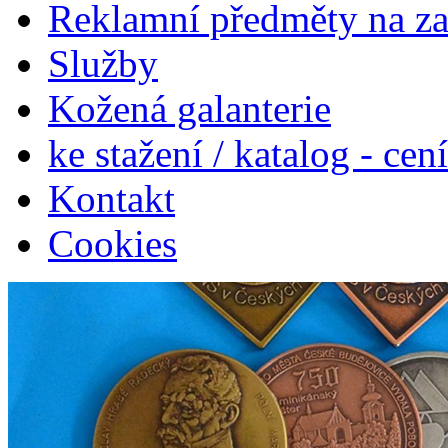
Reklamní předměty na z
Služby
Kožená galanterie
ke stažení / katalog - cen
Kontakt
Cookies