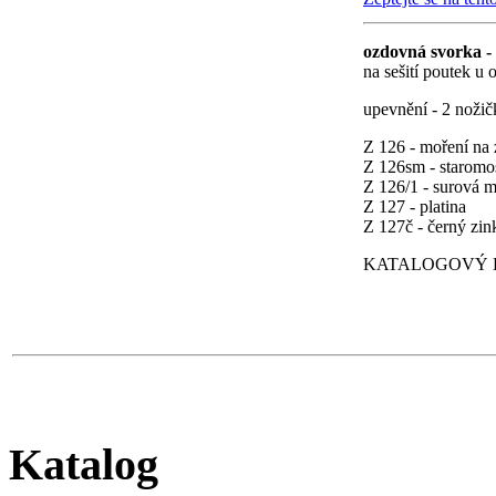
ozdovná svorka 
na sešití poutek u
upevnění - 2 nožič
Z 126 - moření na 
Z 126sm - staromo
Z 126/1 - surová 
Z 127 - platina
Z 127č - černý zi
KATALOGOVÝ LI
Katalog