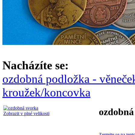
Nacházíte se:
ozdobná podložka - věneče
kroužek/koncovka
ozdobná
Zobrazit v plné velikosti
Zeptejte se na tent