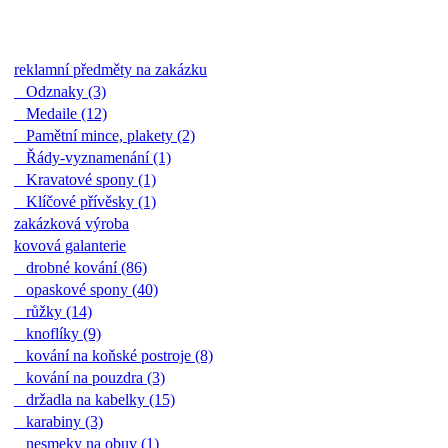
reklamní předměty na zakázku
Odznaky (3)
Medaile (12)
Pamětní mince, plakety (2)
Řády-vyznamenání (1)
Kravatové spony (1)
Klíčové přívěsky (1)
zakázková výroba
kovová galanterie
drobné kování (86)
opaskové spony (40)
růžky (14)
knoflíky (9)
kování na koňské postroje (8)
kování na pouzdra (3)
držadla na kabelky (15)
karabiny (3)
nesmeky na obuv (1)