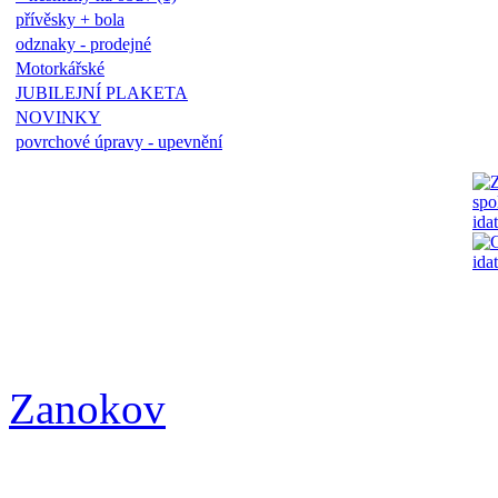
přívěsky + bola
odznaky - prodejné
Motorkářské
JUBILEJNÍ PLAKETA
NOVINKY
povrchové úpravy - upevnění
Zanokov