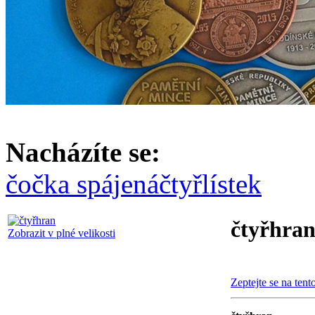
Nacházíte se:
čočka spájená
čtyřlístek
čtyřhra
Zobrazit v plné velikosti
Zeptejte se na tent