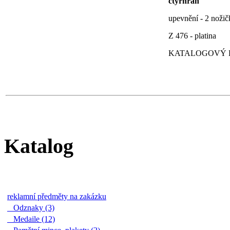
čtyřhran
upevnění - 2 nožič
Z 476 - platina
KATALOGOVÝ LI
Katalog
reklamní předměty na zakázku
Odznaky (3)
Medaile (12)