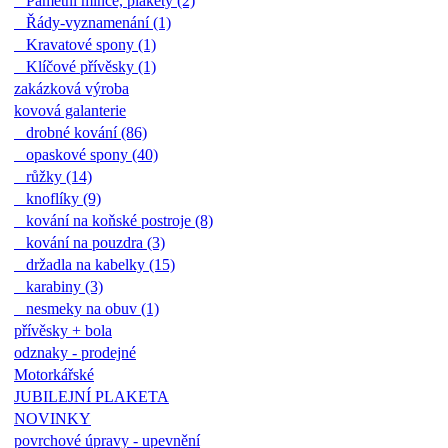
Pamětní mince, plakety (2)
Řády-vyznamenání (1)
Kravatové spony (1)
Klíčové přívěsky (1)
zakázková výroba
kovová galanterie
drobné kování (86)
opaskové spony (40)
růžky (14)
knoflíky (9)
kování na koňské postroje (8)
kování na pouzdra (3)
držadla na kabelky (15)
karabiny (3)
nesmeky na obuv (1)
přívěsky + bola
odznaky - prodejné
Motorkářské
JUBILEJNÍ PLAKETA
NOVINKY
povrchové úpravy - upevnění