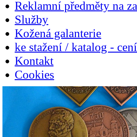
Reklamní předměty na z
Služby
Kožená galanterie
ke stažení / katalog - cen
Kontakt
Cookies