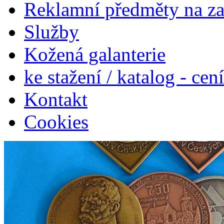
Reklamní předměty na z
Služby
Kožená galanterie
ke stažení / katalog - cen
Kontakt
Cookies