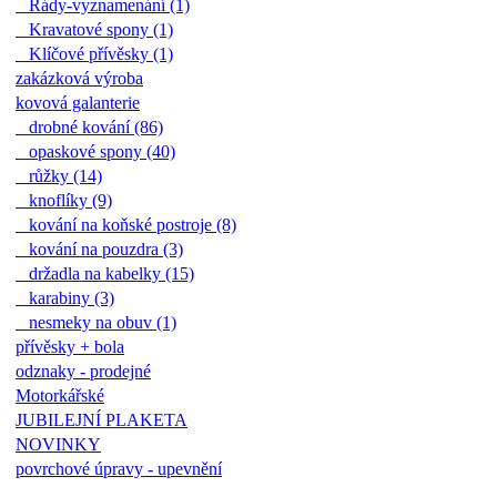
Řády-vyznamenání (1)
Kravatové spony (1)
Klíčové přívěsky (1)
zakázková výroba
kovová galanterie
drobné kování (86)
opaskové spony (40)
růžky (14)
knoflíky (9)
kování na koňské postroje (8)
kování na pouzdra (3)
držadla na kabelky (15)
karabiny (3)
nesmeky na obuv (1)
přívěsky + bola
odznaky - prodejné
Motorkářské
JUBILEJNÍ PLAKETA
NOVINKY
povrchové úpravy - upevnění