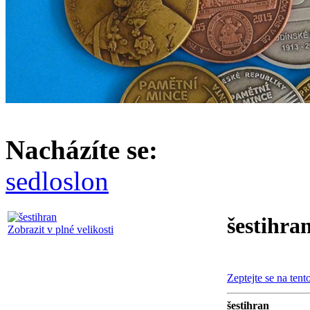
Nacházíte se:
sedlo
slon
šestihra
Zobrazit v plné velikosti
Zeptejte se na tent
šestihran