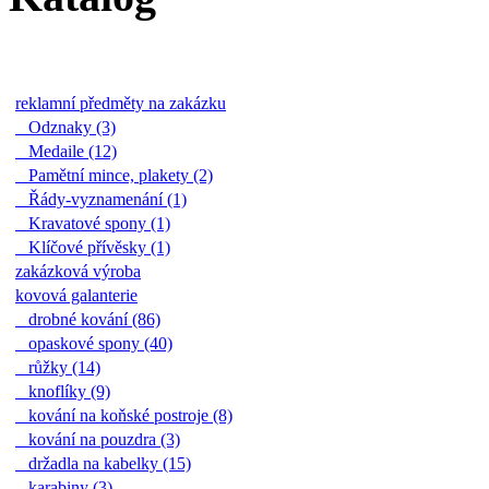
reklamní předměty na zakázku
Odznaky (3)
Medaile (12)
Pamětní mince, plakety (2)
Řády-vyznamenání (1)
Kravatové spony (1)
Klíčové přívěsky (1)
zakázková výroba
kovová galanterie
drobné kování (86)
opaskové spony (40)
růžky (14)
knoflíky (9)
kování na koňské postroje (8)
kování na pouzdra (3)
držadla na kabelky (15)
karabiny (3)