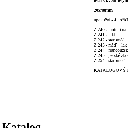
ovál s květinový
20x40mm
upevnění - 4 nožič
Z 240 - moření na 
Z 241 - nikl
Z 242 - staroměď
Z 243 - měď + lak
Z 244 - francouzsk
Z 245 - perské zlat
Z 254 - staroměď 
KATALOGOVÝ LI
Katalog