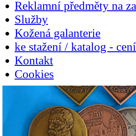
Reklamní předměty na z
Služby
Kožená galanterie
ke stažení / katalog - cen
Kontakt
Cookies