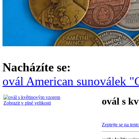
Nacházíte se:
ovál American sun
oválek 
ovál s k
Zobrazit v plné velikosti
Zeptejte se na tent