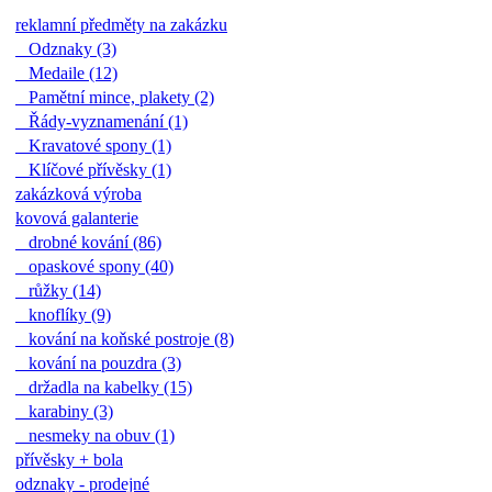
reklamní předměty na zakázku
Odznaky (3)
Medaile (12)
Pamětní mince, plakety (2)
Řády-vyznamenání (1)
Kravatové spony (1)
Klíčové přívěsky (1)
zakázková výroba
kovová galanterie
drobné kování (86)
opaskové spony (40)
růžky (14)
knoflíky (9)
kování na koňské postroje (8)
kování na pouzdra (3)
držadla na kabelky (15)
karabiny (3)
nesmeky na obuv (1)
přívěsky + bola
odznaky - prodejné