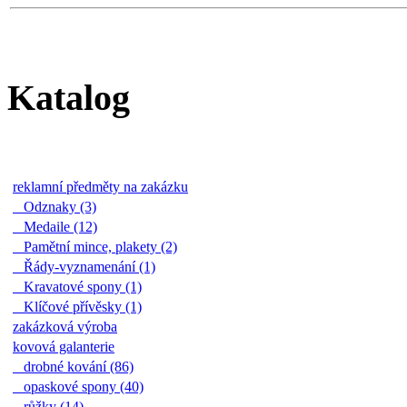
Katalog
reklamní předměty na zakázku
Odznaky (3)
Medaile (12)
Pamětní mince, plakety (2)
Řády-vyznamenání (1)
Kravatové spony (1)
Klíčové přívěsky (1)
zakázková výroba
kovová galanterie
drobné kování (86)
opaskové spony (40)
růžky (14)