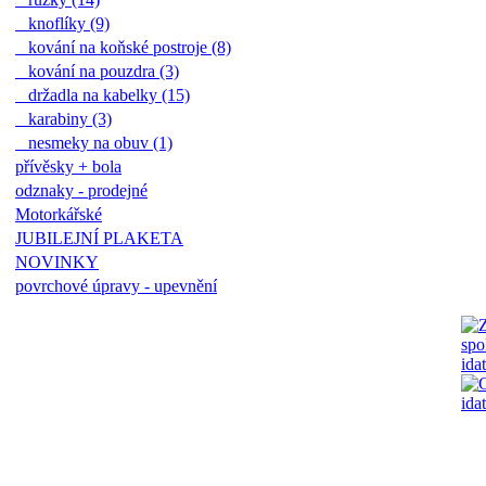
knoflíky (9)
kování na koňské postroje (8)
kování na pouzdra (3)
držadla na kabelky (15)
karabiny (3)
nesmeky na obuv (1)
přívěsky + bola
odznaky - prodejné
Motorkářské
JUBILEJNÍ PLAKETA
NOVINKY
povrchové úpravy - upevnění