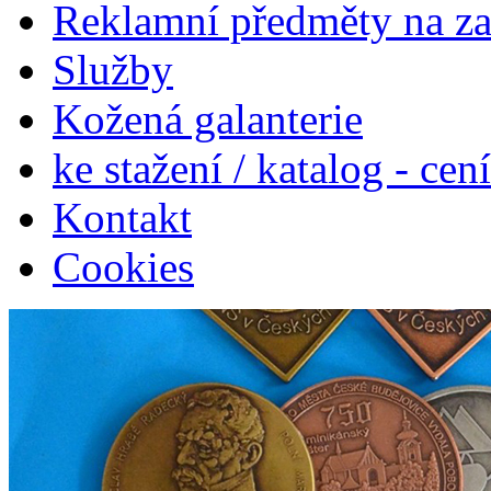
Reklamní předměty na z
Služby
Kožená galanterie
ke stažení / katalog - cen
Kontakt
Cookies