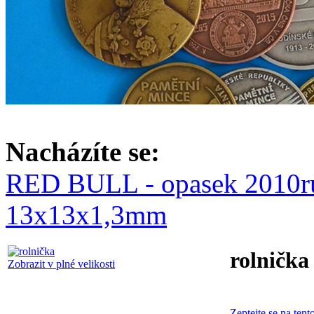
Nacházíte se:
RED BULL - opasek 2010
r
13x13x1,3mm
rolnička
Zobrazit v plné velikosti
Zeptejte se na tent