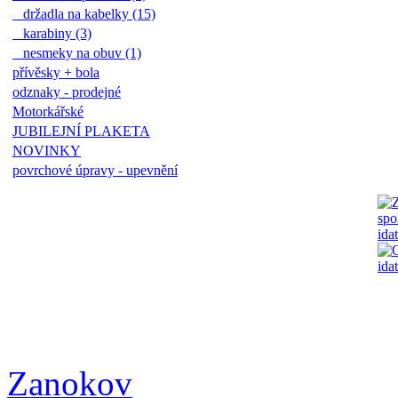
držadla na kabelky (15)
karabiny (3)
nesmeky na obuv (1)
přívěsky + bola
odznaky - prodejné
Motorkářské
JUBILEJNÍ PLAKETA
NOVINKY
povrchové úpravy - upevnění
Zanokov