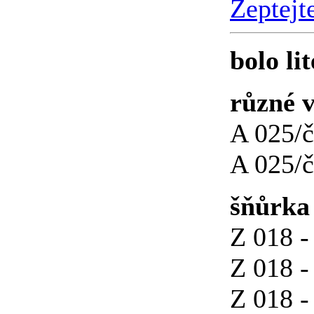
Zeptejt
bolo lit
různé 
A 025/č
A 025/č
šňůrka 
Z 018 -
Z 018 -
Z 018 -