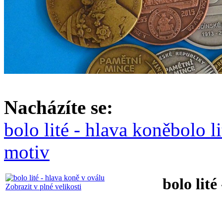
Nacházíte se:
bolo lité - hlava koně
bolo l
motiv
bolo lité
Zobrazit v plné velikosti