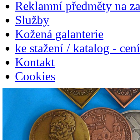
Reklamní předměty na z
Služby
Kožená galanterie
ke stažení / katalog - cen
Kontakt
Cookies