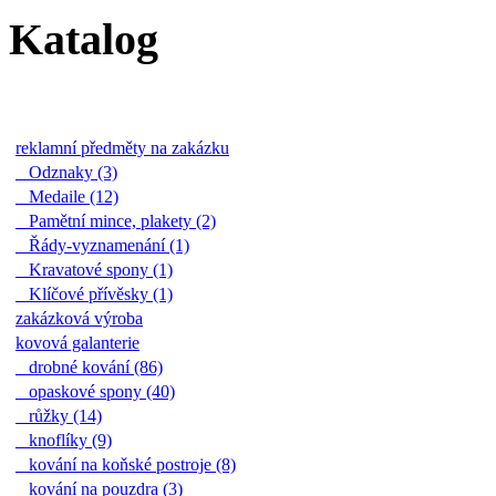
Katalog
reklamní předměty na zakázku
Odznaky (3)
Medaile (12)
Pamětní mince, plakety (2)
Řády-vyznamenání (1)
Kravatové spony (1)
Klíčové přívěsky (1)
zakázková výroba
kovová galanterie
drobné kování (86)
opaskové spony (40)
růžky (14)
knoflíky (9)
kování na koňské postroje (8)
kování na pouzdra (3)