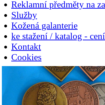
Reklamní předměty na z
Služby
Kožená galanterie
ke stažení / katalog - cen
Kontakt
Cookies