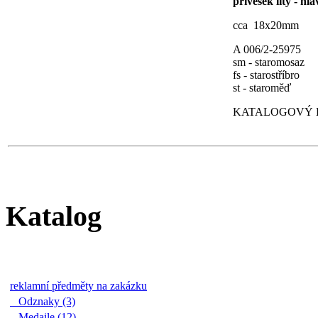
přívěsek litý - hl
cca 18x20mm
A 006/2-25975
sm - staromosaz
fs - starostříbro
st - staroměď
KATALOGOVÝ L
Katalog
reklamní předměty na zakázku
Odznaky (3)
Medaile (12)