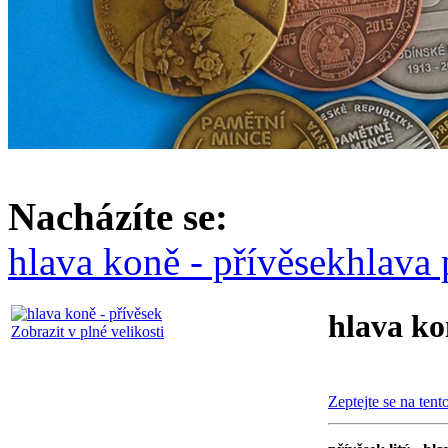
Nacházíte se:
hlava koně - přívěsek
hlava 
hlava ko
Zobrazit v plné velikosti
Zeptejte se na tent