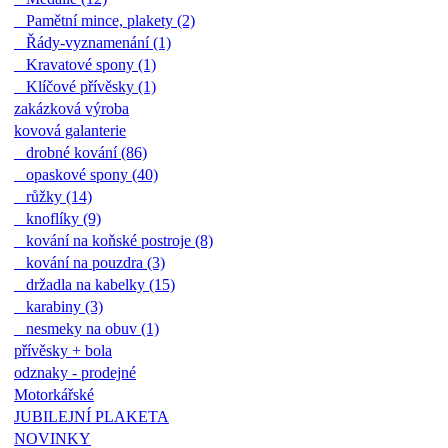
Pamětní mince, plakety (2)
Řády-vyznamenání (1)
Kravatové spony (1)
Klíčové přívěsky (1)
zakázková výroba
kovová galanterie
drobné kování (86)
opaskové spony (40)
růžky (14)
knoflíky (9)
kování na koňské postroje (8)
kování na pouzdra (3)
držadla na kabelky (15)
karabiny (3)
nesmeky na obuv (1)
přívěsky + bola
odznaky - prodejné
Motorkářské
JUBILEJNÍ PLAKETA
NOVINKY