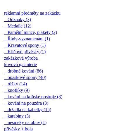
reklamní předměty na zakázku
Odznaky (3)
Medaile (12)
Pamětní mince, plakety (2)
Řády-vyznamenání (1)
Kravatové spony (1)
Klíčové přívěsky (1)
zakázková výroba
kovová galanterie
drobné kování (86)
opaskové spony (40)
růžky (14)
knoflíky (9)
kování na koňské postroje (8)
kování na pouzdra (3)
držadla na kabelky (15)
karabiny (3)
nesmeky na obuv (1)
přívěsky + bola