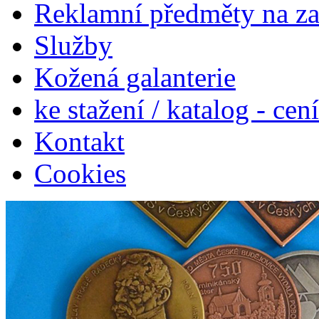
Reklamní předměty na z
Služby
Kožená galanterie
ke stažení / katalog - cen
Kontakt
Cookies