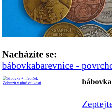
Nacházíte se:
bábovka
barevnice - povrch
bábovka
Zobrazit v plné velikosti
Zeptejt