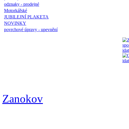
odznaky - prodejné
Motorkářské
JUBILEJNÍ PLAKETA
NOVINKY
povrchové úpravy - upevnění
Zanokov