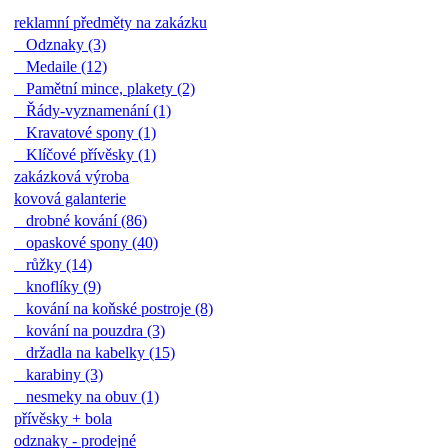
reklamní předměty na zakázku
Odznaky (3)
Medaile (12)
Pamětní mince, plakety (2)
Řády-vyznamenání (1)
Kravatové spony (1)
Klíčové přívěsky (1)
zakázková výroba
kovová galanterie
drobné kování (86)
opaskové spony (40)
růžky (14)
knoflíky (9)
kování na koňské postroje (8)
kování na pouzdra (3)
držadla na kabelky (15)
karabiny (3)
nesmeky na obuv (1)
přívěsky + bola
odznaky - prodejné