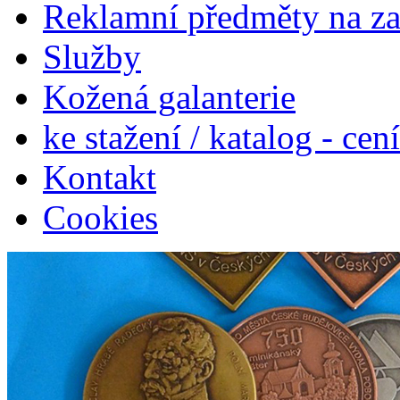
Reklamní předměty na z
Služby
Kožená galanterie
ke stažení / katalog - cen
Kontakt
Cookies