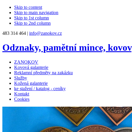
Skip to content
Skip to main navigation
Skip to 1st column
Skip to 2nd column
483 314 464 |
info@zanokov.cz
Odznaky, pamětní mince, kovo
ZANOKOV
Kovová galanterie
Reklamní předměty na zakázku
Služby
Kožená galanterie
ke stažení / katalog - ceníky
Kontakt
Cookies