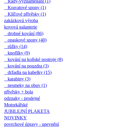
Řády-vyznamenání (1)
Kravatové spony (1)
Klíčové přívěsky (1)
zakázková výroba
kovová galanterie
drobné kování (86)
opaskové spony (40)
růžky (14)
knoflíky (9)
kování na koňské postroje (8)
kování na pouzdra (3)
držadla na kabelky (15)
karabiny (3)
nesmeky na obuv (1)
přívěsky + bola
odznaky - prodejné
Motorkářské
JUBILEJNÍ PLAKETA
NOVINKY
povrchové úpravy - upevnění