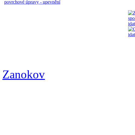
povrchové úpravy - upevnění
Zanokov