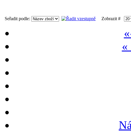
Seřadit podle:
Zobrazit #
«
«
Ná