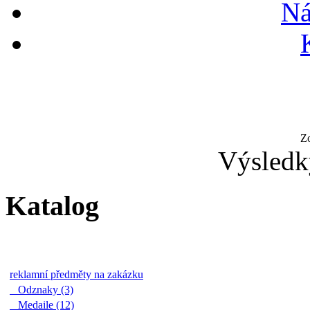
Ná
Z
Výsledk
Katalog
reklamní předměty na zakázku
Odznaky (3)
Medaile (12)