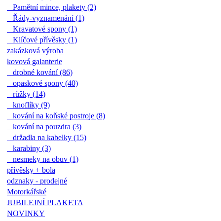
Pamětní mince, plakety (2)
Řády-vyznamenání (1)
Kravatové spony (1)
Klíčové přívěsky (1)
zakázková výroba
kovová galanterie
drobné kování (86)
opaskové spony (40)
růžky (14)
knoflíky (9)
kování na koňské postroje (8)
kování na pouzdra (3)
držadla na kabelky (15)
karabiny (3)
nesmeky na obuv (1)
přívěsky + bola
odznaky - prodejné
Motorkářské
JUBILEJNÍ PLAKETA
NOVINKY