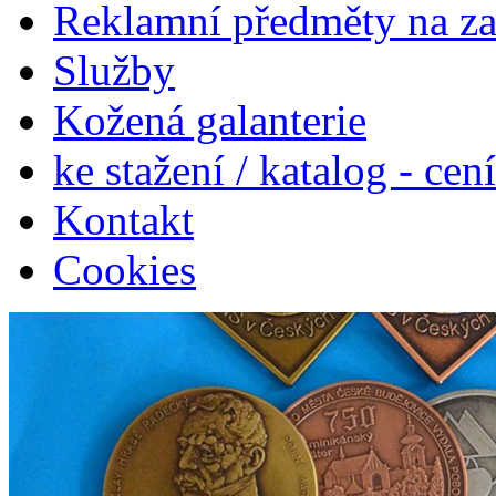
Reklamní předměty na z
Služby
Kožená galanterie
ke stažení / katalog - cen
Kontakt
Cookies