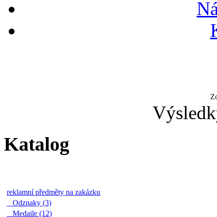
Ná
Z
Výsledk
Katalog
reklamní předměty na zakázku
Odznaky (3)
Medaile (12)