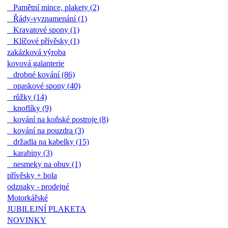
Pamětní mince, plakety (2)
Řády-vyznamenání (1)
Kravatové spony (1)
Klíčové přívěsky (1)
zakázková výroba
kovová galanterie
drobné kování (86)
opaskové spony (40)
růžky (14)
knoflíky (9)
kování na koňské postroje (8)
kování na pouzdra (3)
držadla na kabelky (15)
karabiny (3)
nesmeky na obuv (1)
přívěsky + bola
odznaky - prodejné
Motorkářské
JUBILEJNÍ PLAKETA
NOVINKY