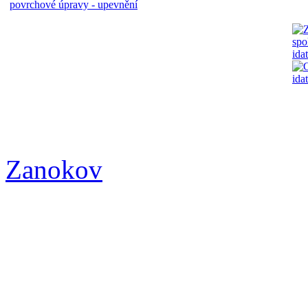
povrchové úpravy - upevnění
Zanokov