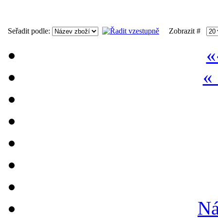
Seřadit podle:
Zobrazit #
«
«
Ná