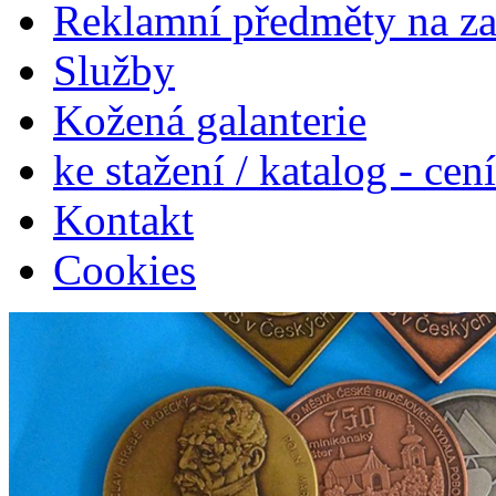
Reklamní předměty na z
Služby
Kožená galanterie
ke stažení / katalog - cen
Kontakt
Cookies