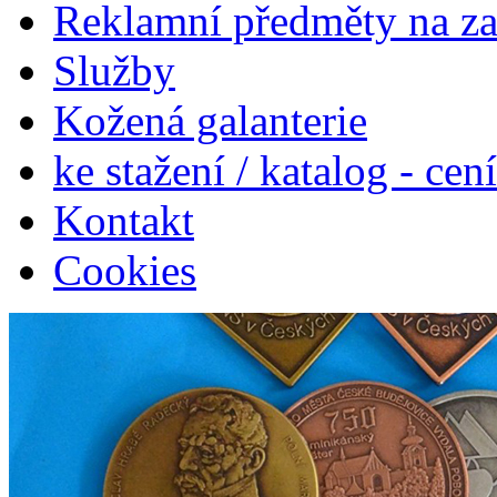
Reklamní předměty na z
Služby
Kožená galanterie
ke stažení / katalog - cen
Kontakt
Cookies