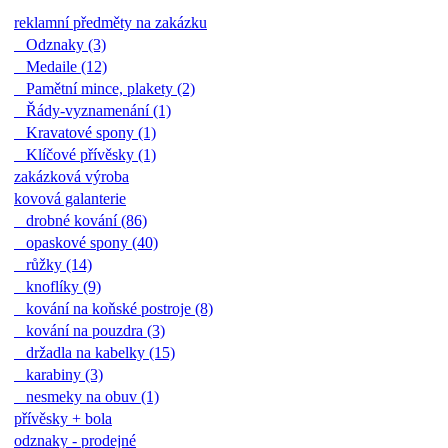
reklamní předměty na zakázku
Odznaky (3)
Medaile (12)
Pamětní mince, plakety (2)
Řády-vyznamenání (1)
Kravatové spony (1)
Klíčové přívěsky (1)
zakázková výroba
kovová galanterie
drobné kování (86)
opaskové spony (40)
růžky (14)
knoflíky (9)
kování na koňské postroje (8)
kování na pouzdra (3)
držadla na kabelky (15)
karabiny (3)
nesmeky na obuv (1)
přívěsky + bola
odznaky - prodejné