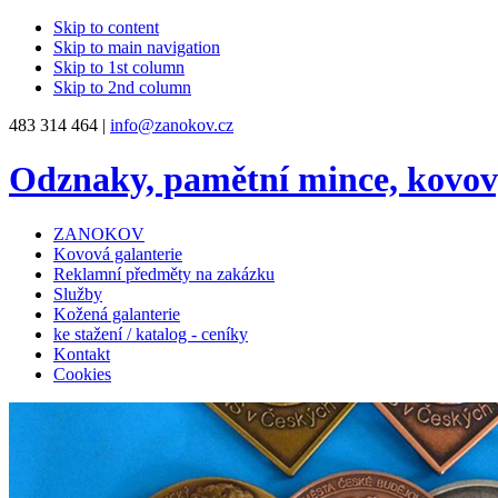
Skip to content
Skip to main navigation
Skip to 1st column
Skip to 2nd column
483 314 464 |
info@zanokov.cz
Odznaky, pamětní mince, kovo
ZANOKOV
Kovová galanterie
Reklamní předměty na zakázku
Služby
Kožená galanterie
ke stažení / katalog - ceníky
Kontakt
Cookies