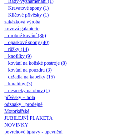
Řády-vyznamenání (1)
Kravatové spony (1)
Klíčové přívěsky (1)
zakázková výroba
kovová galanterie
drobné kování (86)
opaskové spony (40)
růžky (14)
knoflíky (9)
kování na koňské postroje (8)
kování na pouzdra (3)
držadla na kabelky (15)
karabiny (3)
nesmeky na obuv (1)
přívěsky + bola
odznaky - prodejné
Motorkářské
JUBILEJNÍ PLAKETA
NOVINKY
povrchové úpravy - upevnění